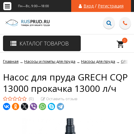
/
Вход
Регистрация
Пн—Вс, 9:00—18:00
0
КАТАЛОГ ТОВАРОВ
Главная
Насосы и помпы для пруда
Насосы для пруда
GRECH
→
→
→
Насос для пруда GRECH CQP
13000 прокачка 13000 л/ч
(0)
Оставить отзыв