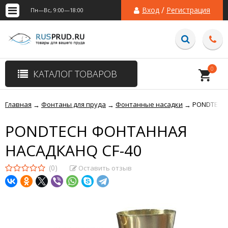
/
Вход
Регистрация
Пн—Вс, 9:00—18:00
0
КАТАЛОГ ТОВАРОВ
Главная
Фонтаны для пруда
Фонтанные насадки
PONDTECH 
→
→
→
PONDTECH ФОНТАННАЯ
НАСАДКАHQ CF-40
(0)
Оставить отзыв