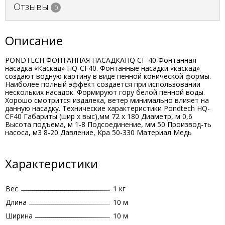
Отзывы
0
Описание
PONDTECH ФОНТАННАЯ НАСАДКАHQ CF-40 Фонтанная
насадка «Каскад» HQ-CF40. Фонтанные насадки «каскад»
создают водную картину в виде пенной конической формы.
Наиболее полный эффект создается при использовании
нескольких насадок. Формируют гору белой пенной воды.
Хорошо смотрится издалека, ветер минимально влияет на
данную насадку. Технические характеристики Pondtech HQ-
CF40 Габариты (шир х выс),мм 72 х 180 Диаметр, м 0,6
Высота подъема, м 1-8 Подсоединение, мм 50 Производ-ть
насоса, м3 8-20 Давление, Кра 50-330 Материал Медь
Характеристики
Вес
1 кг
Длина
10 м
Ширина
10 м